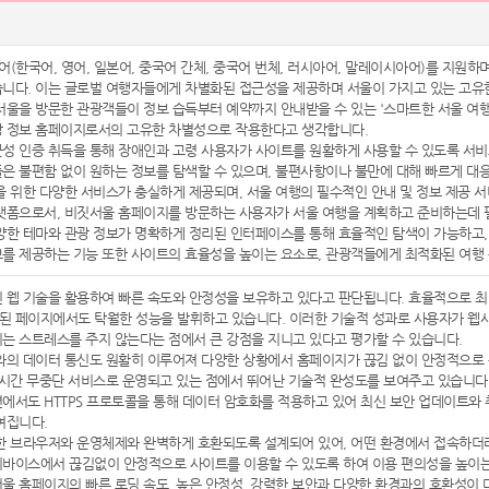
어(한국어, 영어, 일본어, 중국어 간체, 중국어 번체, 러시아어, 말레이시아어)를 지원
니다. 이는 글로벌 여행자들에게 차별화된 접근성을 제공하며 서울이 가지고 있는 고유한
서울을 방문한 관광객들이 정보 습득부터 예약까지 안내받을 수 있는 '스마트한 서울 여행
광 정보 홈페이지로서의 고유한 차별성으로 작용한다고 생각합니다.
성 인증 취득을 통해 장애인과 고령 사용자가 사이트를 원활하게 사용할 수 있도록 서비
은 불편함 없이 원하는 정보를 탐색할 수 있으며, 불편사항이나 불만에 대해 빠르게 대응
을 위한 다양한 서비스가 충실하게 제공되며, 서울 여행의 필수적인 안내 및 정보 제공
랫폼으로서, 비짓서울 홈페이지를 방문하는 사용자가 서울 여행을 계획하고 준비하는데 필
양한 테마와 관광 정보가 명확하게 정리된 인터페이스를 통해 효율적인 탐색이 가능하고,
를 제공하는 기능 또한 사이트의 효율성을 높이는 요소로, 관광객들에게 최적화된 여행
 웹 기술을 활용하여 빠른 속도와 안정성을 보유하고 있다고 판단됩니다. 효율적으로 최
 페이지에서도 탁월한 성능을 발휘하고 있습니다. 이러한 기술적 성과로 사용자가 웹사
는 스트레스를 주지 않는다는 점에서 큰 강점을 지니고 있다고 평가할 수 있습니다.
와의 데이터 통신도 원활히 이루어져 다양한 상황에서 홈페이지가 끊김 없이 안정적으로
4시간 무중단 서비스로 운영되고 있는 점에서 뛰어난 기술적 완성도를 보여주고 있습니다
에서도 HTTPS 프로토콜을 통해 데이터 암호화를 적용하고 있어 최신 보안 업데이트와
여집니다.
한 브라우저와 운영체제와 완벽하게 호환되도록 설계되어 있어, 어떤 환경에서 접속하더
바이스에서 끊김없이 안정적으로 사이트를 이용할 수 있도록 하여 이용 편의성을 높이는
울 홈페이지의 빠른 로딩 속도, 높은 안정성, 강력한 보안과 다양한 환경과의 호환성이