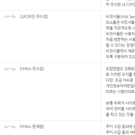
히 우수한 UI 디
hi**llo
[UI디자인 우수성]
비짓서울(Visit
요소들은 비짓서울을
력을 직관적으로 느
비짓서울은 사용자 
처음 방문하는 사용
할 수 있다는 장점
비짓서울에서 제공
도록 구분되어 있으
ia**ay
[서비스 우수성]
유럽연합의 강화된 
로 이러한 조치를 
다만, 조금 아쉬운
개인정보처리방침과
따르는 사항이므로
보통 외국어 사이트
국어 언어별 사이
을 하고 있는 것을
ia**ay
[서비스 문제점]
쿠키 수집 동의에 
쿠키 수집 동의 여