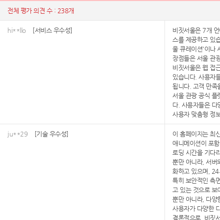
전체 평가 의견 수 : 238개
hi**llo
[서비스 우수성]
비짓서울은 7개 언
스를 제공하고 있습
울 큐레이션'이나 
장점들은 서울 관
비짓서울은 웹 접근
있습니다. 사용자들
됩니다. 고객 만족
서울 관광 공식 플
다. 사용자들은 다
사용자 맞춤형 정보
ju**29
[기술 우수성]
이 홈페이지는 최신
애니메이션이 포함된
로딩 시간을 기다리
뿐만 아니라, 서버
화하고 있으며, 2
특히 보안적인 측면
고 있는 것으로 보
뿐만 아니라, 다양
사용자가 다양한 디
결론적으로, 비짓서