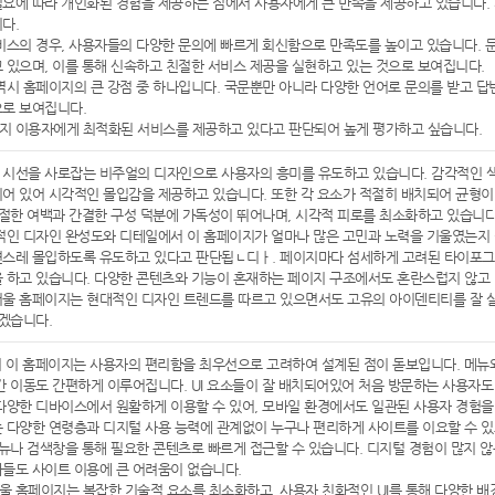
요에 따라 개인화된 경험을 제공하는 점에서 사용자에게 큰 만족을 제공하고 있습니다. 
다.
비스의 경우, 사용자들의 다양한 문의에 빠르게 회신함으로 만족도를 높이고 있습니다. 
 있으며, 이를 통해 신속하고 친절한 서비스 제공을 실현하고 있는 것으로 보여집니다.
역시 홈페이지의 큰 강점 중 하나입니다. 국문뿐만 아니라 다양한 언어로 문의를 받고 답
으로 보여집니다.
지 이용자에게 최적화된 서비스를 제공하고 있다고 판단되어 높게 평가하고 싶습니다.
시선을 사로잡는 비주얼의 디자인으로 사용자의 흥미를 유도하고 있습니다. 감각적인 색
어 있어 시각적인 몰입감을 제공하고 있습니다. 또한 각 요소가 적절히 배치되어 균형이
적절한 여백과 간결한 구성 덕분에 가독성이 뛰어나며, 시각적 피로를 최소화하고 있습니다
적인 디자인 완성도와 디테일에서 이 홈페이지가 얼마나 많은 고민과 노력을 기울였는지
연스레 몰입하도록 유도하고 있다고 판단됩ㄴ디ㅏ. 페이지마다 섬세하게 고려된 타이포그
 하고 있습니다. 다양한 콘텐츠와 기능이 혼재하는 페이지 구조에서도 혼란스럽지 않고
서울 홈페이지는 현대적인 디자인 트렌드를 따르고 있으면서도 고유의 아이덴티티를 잘 
있겠습니다.
서 이 홈페이지는 사용자의 편리함을 최우선으로 고려하여 설계된 점이 돋보입니다. 메뉴
간 이동도 간편하게 이루어집니다. UI 요소들이 잘 배치되어있어 처음 방문하는 사용자도
다양한 디바이스에서 원활하게 이용할 수 있어, 모바일 환경에서도 일관된 사용자 경험을
 다양한 연령층과 디지털 사용 능력에 관계없이 누구나 편리하게 사이트를 이요할 수 있
메뉴나 검색창을 통해 필요한 콘텐츠로 빠르게 접근할 수 있습니다. 디지털 경험이 많지 
들도 사이트 이용에 큰 어려움이 없습니다.
 홈페이지는 복잡한 기술적 요소를 최소화하고, 사용자 친화적인 UI를 통해 다양한 배