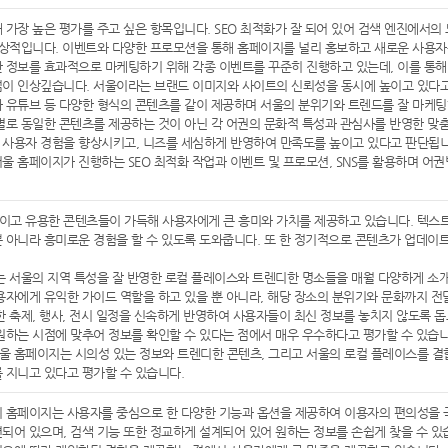
 가장 높은 평가를 주고 싶은 항목입니다. SEO 최적화가 잘 되어 있어 검색 엔진에서의
인상적입니다. 이벤트와 다양한 프로모션을 통해 홈페이지를 널리 홍보하고 새로운 사용
 정보를 효과적으로 마케팅하기 위해 각종 이벤트를 꾸준히 진행하고 있는데, 이를 통
점이 인상깊습니다. 서울이라는 브랜드 이미지와 사이트의 신뢰성을 동시에 높이고 있다고
 유튜브 등 다양한 형식의 콘텐츠를 같이 제공하며 서울의 분위기와 트렌드를 잘 마케팅
별로 동일한 콘텐츠를 제공하는 것이 아닌 각 어권의 문화적 특성과 관심사를 반영한 맞
 사용자 경험을 향상시키고, 니즈를 세심하게 반영하여 만족도를 높이고 있다고 판단됩니
울 홈페이지가 진행하는 SEO 최적화 작업과 이벤트 및 프로모션, SNS를 활용하며 어
고 유용한 콘텐츠들이 가득해 사용자에게 큰 흥미와 가치를 제공하고 있습니다. 텍스트
 아니라 흥미로운 경험을 할 수 있도록 도와줍니다. 또 한 정기적으로 콘텐츠가 업데이
는 서울의 지역 특성을 잘 반영한 로컬 플레이스와 트렌디한 명소들을 매월 다양하게 소
용자에게 유익한 가이드 역할을 하고 있을 뿐 아니라, 해당 장소의 분위기와 문화까지 전
한 축제, 행사, 전시 일정을 신속하게 반영하여 사용자들이 최신 정보를 놓치지 않도록 
원하는 시점에 맞추어 정보를 확인할 수 있다는 점에서 매우 우수하다고 평가할 수 있습니
 홈페이지는 시의성 있는 정보와 트렌디한 콘텐츠, 그리고 서울의 로컬 플레이스를 결
 지니고 있다고 평가할 수 있습니다.
 홈페이지는 사용자를 중심으로 한 다양한 기능과 옵션을 제공하여 이용자의 편의성을 
되어 있으며, 검색 기능 또한 정교하게 설계되어 있어 원하는 정보를 손쉽게 찾을 수 있