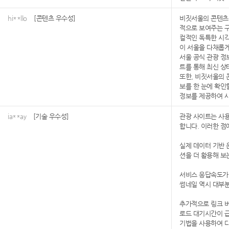
hi**llo
[콘텐츠 우수성]
비짓서울의 콘텐츠는
적으로 보여주는 구
컬적인 독특한 시각
이 서울을 다채롭게
서울 공식 관광 정
트를 통해 최신 상
또한, 비짓서울의 
보를 한 눈에 확인
정보를 제공하여 사
ia**ay
[기술 우수성]
관광 사이트는 사용
합니다. 이러한 점
실제 데이터 기반 
션을 더 활용해 보
서비스 응답속도가 
썸네일 역시 대부분
추가적으로 링크 버
로드 대기시간이 급
기법을 사용하여 다