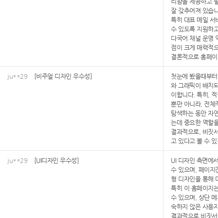
리함을 제공하고 필
잘 갖추어져 있습니
특히 대표 메일 서
수 있도록 지원하고
다국어 채널 운영 
점이 크게 매력적
결론적으로 홈페이
ju**29
[비주얼 디자인 우수성]
첫눈에 봤을때부터 
와 그래픽이 배치되
이합니다. 특히, 
뿐만 아니라, 전체
탐색하는 동안 자
는데 중요한 역할을
결과적으로, 비짓
고 있다고 볼 수 
ju**29
[UI디자인 우수성]
UI 디자인 측면에
수 있으며, 페이지
형 디자인을 통해 
특히 이 홈페이지는
수 있으며, 상단 
숙하지 않은 사용자
결과적으로 비짓서울