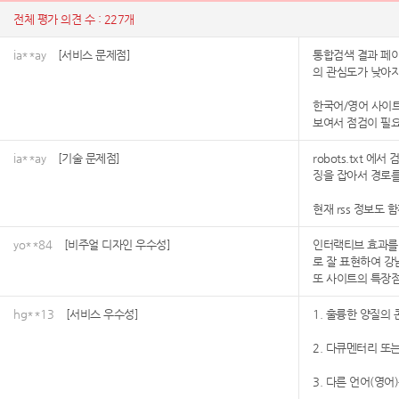
전체 평가 의견 수 : 227개
ia**ay
[서비스 문제점]
통합검색 결과 페이
의 관심도가 낮아지
한국어/영어 사이트
보여서 점검이 필요
ia**ay
[기술 문제점]
robots.txt
징을 잡아서 경로를 
현재 rss 정보도 
yo**84
[비주얼 디자인 우수성]
인터랙티브 효과를 
로 잘 표현하여 강
또 사이트의 특장점
hg**13
[서비스 우수성]
1. 훌륭한 양질의
2. 다큐멘터리 또
3. 다른 언어(영