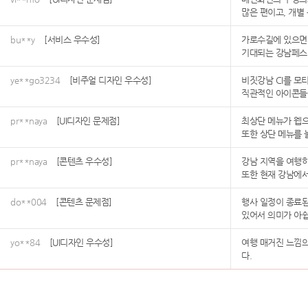
많은 편이고, 개별
bu**y
[서비스 우수성]
가로수길에 있으면서
기대되는 강남페스
ye**go3234
[비주얼 디자인 우수성]
비짓강남 CI를 모
직관적인 아이콘들
pr**naya
[UI디자인 문제점]
최상단 메뉴가 웹으
또한 상단 메뉴를 
pr**naya
[콘텐츠 우수성]
강남 지역을 여행
또한 현재 강남에서
do**004
[콘텐츠 문제점]
행사 일정이 종료된
있어서 의미가 아쉽
yo**84
[UI디자인 우수성]
여행 매거진 느낌의
다.