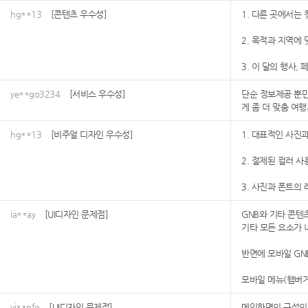
hg**13
[콘텐츠 우수성]
1. 다른 곳에서는
2. 목적과 지역에
3. 이 달의 행사
ye**go3234
[서비스 우수성]
단순 정보제공 뿐만
게 좀 더 맞춤 여
hg**13
[비주얼 디자인 우수성]
1. 대표적인 사진
2. 절제된 컬러 
3. 사진과 폰트의
ia**ay
[UI디자인 문제점]
GNB와 기타 콘텐
기타 모든 요소가 
반면에 모바일 GN
모바일 메뉴(햄버거
vi**nfo
[UI디자인 문제점]
메인화면의 구성의도