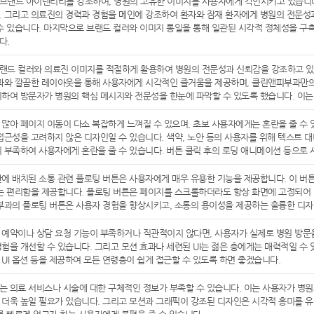
랜드 아이덴티티를 강조하여, 병원의 고유한 이미지를 사용자에게 각인시키고 있습니다.
 그리고 의료진의 경력과 경험을 메인에 강조하여 환자와 잠재 환자에게 병원의 전문성과
수 있습니다. 마지막으로 브랜드 컬러와 이미지 통일을 통해 일관된 시각적 정체성을 
다.
랜드 컬러와 의료진 이미지를 적절하게 활용하여 병원의 전문성과 신뢰감을 강조하고 있
과와 깔끔한 레이아웃을 통해 사용자에게 시각적인 즐거움을 제공하며, 클린앤피부과만의
하여 방문자가 병원의 핵심 메시지와 전문성을 한눈에 파악할 수 있도록 했습니다. 이는
많아 페이지 이동이 다소 복잡하게 느껴질 수 있으며, 초보 사용자에게는 혼란을 줄 수 
접근성을 고려하지 않은 디자인일 수 있습니다. 색약, 노안 등의 사용자를 위해 텍스트 
 부족하여 사용자에게 혼란을 줄 수 있습니다. 버튼 클릭 후의 로딩 애니메이션 등으로
에 배치된 소통 관련 플로팅 버튼은 사용자에게 매우 유용한 기능을 제공합니다. 이 버튼
는 편리함을 제공합니다. 플로팅 버튼은 페이지를 스크롤하더라도 항상 화면에 고정되어 
부과의 플로팅 버튼은 사용자 경험을 향상시키고, 소통의 용이성을 제공하는 훌륭한 디자
예약이나 상담 요청 기능이 부족하거나 직관적이지 않다면, 사용자가 실제로 병원 방문을
험을 개선할 수 있습니다. 그리고 모션 효과나 세련된 UI는 젊은 층에게는 매력적일 수
UI 옵션 등을 제공하여 모든 연령층이 쉽게 접근할 수 있도록 하면 좋겠습니다.
 의료 서비스나 시술에 대한 구체적인 정보가 부족할 수 있습니다. 이는 사용자가 병원
더욱 높일 필요가 있습니다. 그리고 모션과 그래픽이 강조된 디자인은 시각적 흥미를 유발하