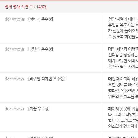
전체 평가 의견 수 : 149개
do**hyoya
[서비스 우수성]
천안 지역의 대표 
유입을 유도하는 효
가 한눈에 들어오게
수 있도록 하였습니
do**hyoya
[콘텐츠 우수성]
메인 화면과 여러 
신뢰감을 형성하는
에게 고유한 이미지
용자가 쉽게 사이트
do**hyoya
[비주얼 디자인 우수성]
메인 페이지와 하위
요한 정보를 빠르게
별화된, 역동적인 
병원의 신뢰도를 높
do**hyoya
[기술 우수성]
페이지 곳곳에 적용
다. 그리고 다양한
합니다. 그리고 병
연스럽게 인식하게