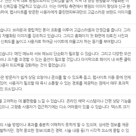
 천안 지역 대표 병원으로서의 신뢰감을 높여, 지역 내 경쟁 병원들과 차별화된 이
 신뢰감을 전달하고 있습니다. 이는 마케팅 측면에서 병원의 이미지 향상과 신규 환
구축하여, 웹사이트를 방문한 사용자에게 클린앤피부과만의 고급스러운 브랜드 이미지를
습니다. 브라운과 중립적인 톤이 조화를 이루어 고급스러움과 안정감을 줍니다. 그리
 차별화된 이미지를 강조하고 있습니다. 그리고 홈페이지 첫 화면에 의료진 사진과
 신뢰도를 높이고 사용자로 하여금 사이트에 머물고자 하는 동기를 부여합니다.
있습니다. 메인 메뉴와 서브 메뉴의 단순화가 필요할 수 있습니다. 그리고 다양한 모션
대비나 크기를 조정할 수 있는 옵션이 필요할 것입니다.마지막으로 페이지 내 버튼 클릭
 사용자 피드백을 강화하는 것이 좋겠습니다.
은 방문자가 쉽게 상담 요청이나 문의를 할 수 있도록 돕고, 웹사이트 이용 중에 언제
있어, 사용자가 필요할 때 즉시 소통할 수 있는 경로를 제공하는 점에서 매우 효과적
인 요소입니다.
 고려하는 데 불편함을 느낄 수 있습니다. 온라인 예약 시스템이나 간편 상담 기능을
 있으나, 고령층 사용자가 접근하기에는 다소 어려움이 있을 수 있습니다. 텍스트 크기
의 시술 방법이나 효과를 충분히 이해하지 못하게 할 수 있으며, 상세한 정보를 제공
지만, 정작 중요한 정보(의료진 경력, 시술 내용 등)가 시각적 요소에 묻힐 수 있