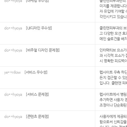
do**hyoya
[마케팅 우수성]
클린앤피부과만의 브
미지를 제공합니다.
자 유입에 기여할 
각인시키고 있습니
do**hyoya
[UI디자인 우수성]
클린앤피부과의 브
고 다양한 모션 효
메인 슬로건을 배치
do**hyoya
[비주얼 디자인 문제점]
인터랙티브 요소가 
과 시각적 요소가 
시 명확한 피드백이
ye**nllow
[서비스 우수성]
웹사이트 우측 하단
든지 접근할 수 있
입니다. 클랜앤 피
do**hyoya
[서비스 문제점]
웹사이트에서 병원 
추가하면 사용자 경
조정이나 단순화된 
do**hyoya
[콘텐츠 문제점]
사용자에게 제공되는
함으로써 신뢰감을 