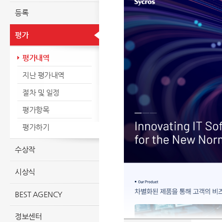
등록
평가
평가내역
지난 평가내역
절차 및 일정
평가항목
평가하기
수상작
시상식
BEST AGENCY
정보센터