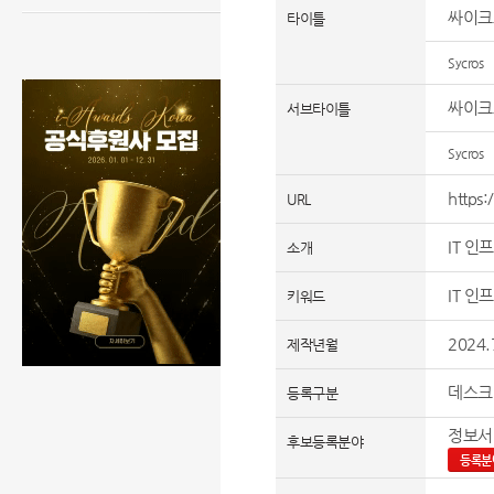
싸이크
타이틀
Sycros
싸이크
서브타이틀
Sycros
https
URL
IT 인
소개
IT 인
키워드
2024.
제작년월
데스크
등록구분
정보서
후보등록분야
등록분