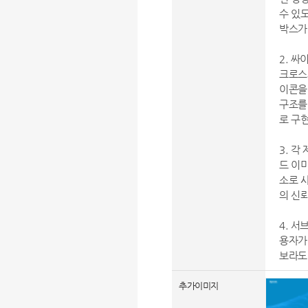
수 있
박스가
2. 
크로스
이콘을
구조를
로 구
3. 
드 이
소로 
의 신
4. 서
용자가
보라도
추가이미지