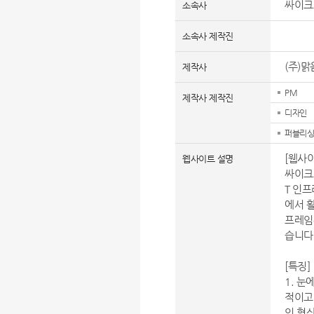
싸이크
소속사
소속사 제작진
(주)
제작사
PM
제작사 제작진
디자인
퍼블리싱
[웹사이
웹사이트 설명
싸이크로
T 인
에서 
프레임
습니다
[특징]
1. 
적이고
인 형