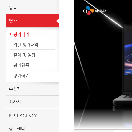
등록
평가
평가내역
지난 평가내역
절차 및 일정
평가항목
평가하기
수상작
시상식
BEST AGENCY
정보센터