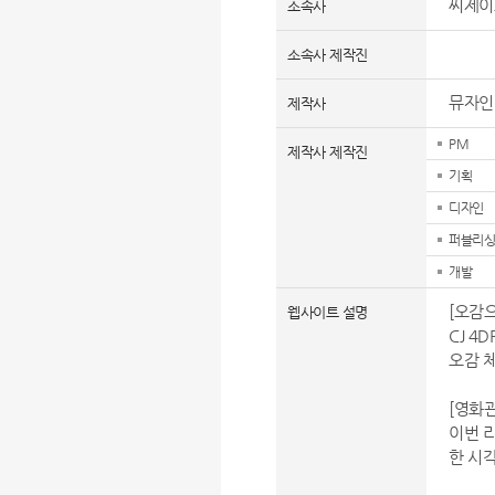
씨제이
소속사
소속사 제작진
뮤자
제작사
PM
제작사 제작진
기획
디자인
퍼블리싱
개발
[오감으
웹사이트 설명
CJ 4
오감 
[영화관
이번 리
한 시