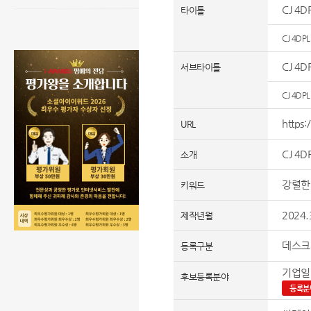
CJ 4D
타이틀
CJ 4DP
CJ 4
서브타이틀
CJ 4DPL
https
URL
CJ 4
소개
강렬한
키워드
2024.
제작년월
데스크
등록구분
기업일
후보등록분야
등록분