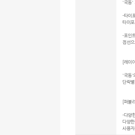
'국동
-타이
타이포
-포인
점선으
[레이아
'국동
단락별
[퍼블리
-다양
다양한
사용자