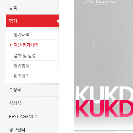
등록
평가
평가내역
지난 평가내역
절차 및 일정
평가항목
평가하기
수상작
시상식
BEST AGENCY
정보센터