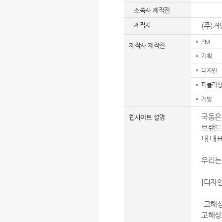
소속사 제작진
제작사
(주)
PM
제작사 제작진
기획
디자인
퍼블리싱
개발
국동은
웹사이트 설명
브랜드
내 대
우리는 
[디자
-고해
고해상