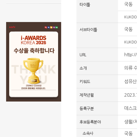
국동
타이틀
KUKDO
국동
서브타이틀
KUKDO
http:
URL
의류 
소개
섬유산업
키워드
2023.
제작년월
데스크
등록구분
생활/
후보등록분야
소속사
국동