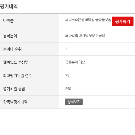
평가내역
고려저축은행 모바일 금융플랫폼
타이틀
평가하기
등록분야
모바일웹 마케팅 부문 > 금융
분야내 순위
2
웹어워드 수상명
금융분야 대상
최고평가위원 점수
75
평가회원 총점
290
항목별평가내역
상세보기