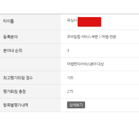
평가내역
유심사
타이틀
평가하기
등록분야
모바일웹 서비스 부문 > 여행/관광
분야내 순위
3
웹어워드 수상명
여행편의서비스분야 대상
최고평가위원 점수
105
평가회원 총점
275
항목별평가내역
상세보기