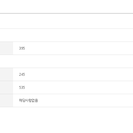
395
245
535
해당사항없음