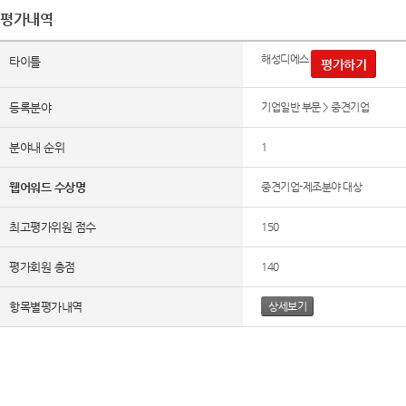
평가내역
해성디에스
타이틀
평가하기
등록분야
기업일반 부문 > 중견기업
분야내 순위
1
웹어워드 수상명
중견기업-제조분야 대상
최고평가위원 점수
150
평가회원 총점
140
항목별평가내역
상세보기