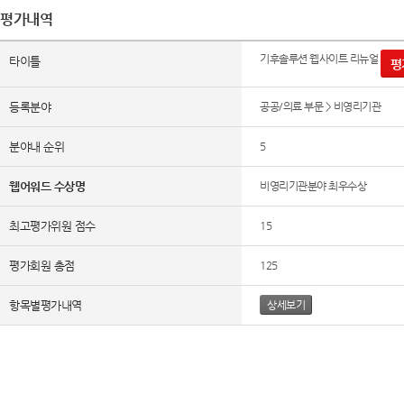
평가내역
기후솔루션 웹사이트 리뉴얼
타이틀
평
등록분야
공공/의료 부문 > 비영리기관
분야내 순위
5
웹어워드 수상명
비영리기관분야 최우수상
최고평가위원 점수
15
평가회원 총점
125
항목별평가내역
상세보기