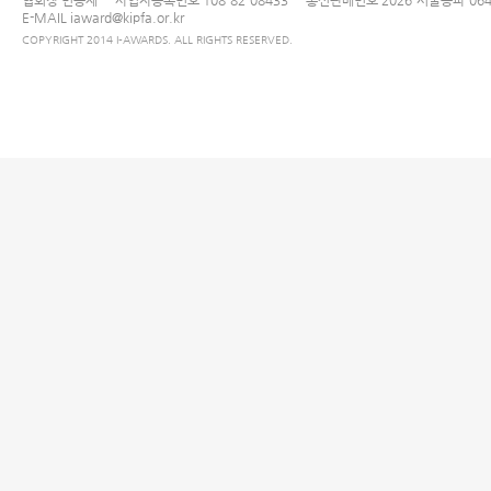
협회장 민승재
사업자등록번호 108-82-08433
통신판매번호 2026-서울송파-064
E-MAIL
iaward@kipfa.or.kr
COPYRIGHT 2014 I-AWARDS. ALL RIGHTS RESERVED.