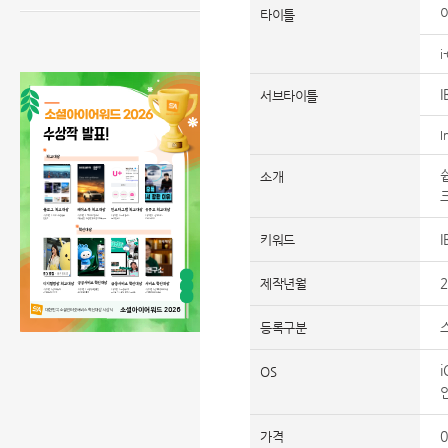
타이틀
i
서브타이틀
I
소개
키워드
2
제작년월
등록구분
OS
0
가격