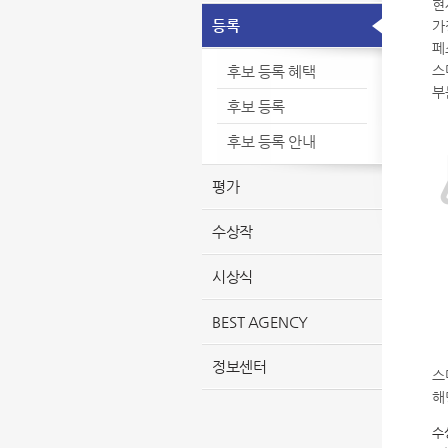
현
등록
가
페
스
후보 등록 혜택
부
후보 등록
후보 등록 안내
평가
수상작
시상식
BEST AGENCY
정보센터
스
해
수