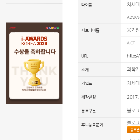
차세대
타이틀
ADVANC
융기원
서브타이틀
AICT
https:
URL
과학기
소개
차세대
키워드
2017.
제작년월
블로그
등록구분
블로그
후보등록분야
등록분