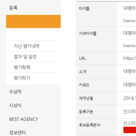
등록
대명아
타이틀
Daemyu
평가
대명아
서브타이틀
평가내역
지난 평가내역
Daemyu
절차 및 일정
https
URL
평가항목
대명아
소개
평가하기
대명아임
키워드
수상작
2018.
제작년월
시상식
인스타
등록구분
BEST AGENCY
인스타
후보등록분야
등록분
정보센터