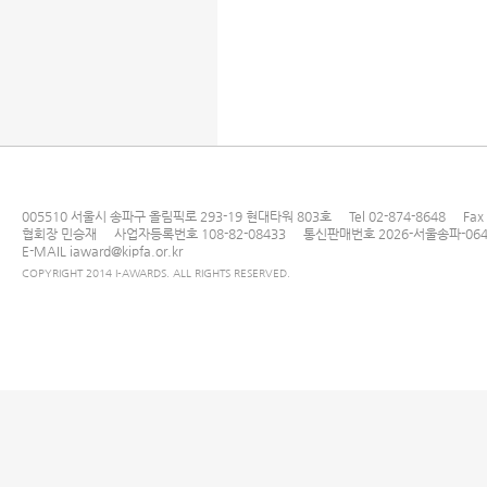
문의하기
개인정보취급방침
이용약관
이메일 무단 수집거부
005510 서울시 송파구 올림픽로 293-19 현대타워 803호
Tel
02-874-8648
Fax
협회장 민승재
사업자등록번호 108-82-08433
통신판매번호 2026-서울송파-064
E-MAIL
iaward@kipfa.or.kr
COPYRIGHT 2014 I-AWARDS. ALL RIGHTS RESERVED.