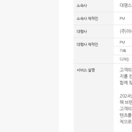
대명스
소속사
소속사 제작진
PM
(주)
대행사
PM
대행사 제작진
기획
디자인
고객의
서비스 설명
지를 
함께 
2024
해 브랜
고객의
텐츠를
적으로