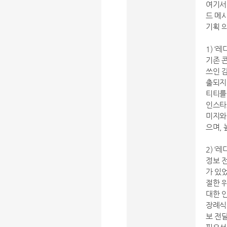
여기서
드 메
기획 
1) ‘레
기존 
쓰인 
출되지
티티를
인스타
미지와,
으며,
2) ‘레
정보 
가 있었
절한 
대한 
장례식
보 전