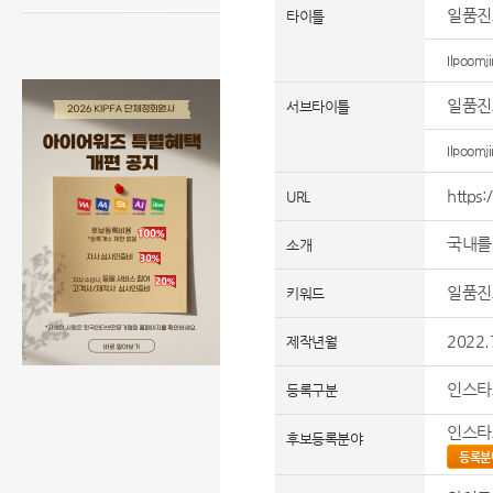
일품진
타이틀
Ilpoomji
일품진
서브타이틀
Ilpoomji
https:
URL
국내를
소개
일품진
키워드
2022.
제작년월
인스타
등록구분
인스타
후보등록분야
등록분