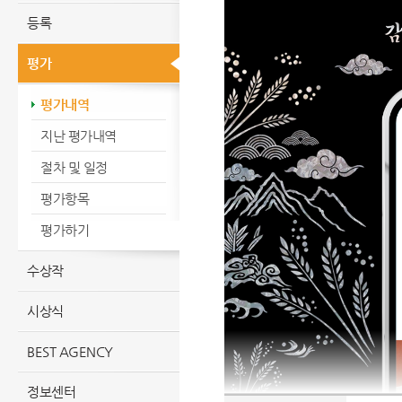
등록
평가
평가내역
지난 평가내역
절차 및 일정
평가항목
평가하기
수상작
시상식
BEST AGENCY
정보센터