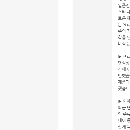
일품진
스타 
로운 헤
는 요
주의 
학을 
미식 
▶ 프
명실상
간에 
안했습
제품과
했습니
▶ 연
최근 
엄 주
데이 
럽게 