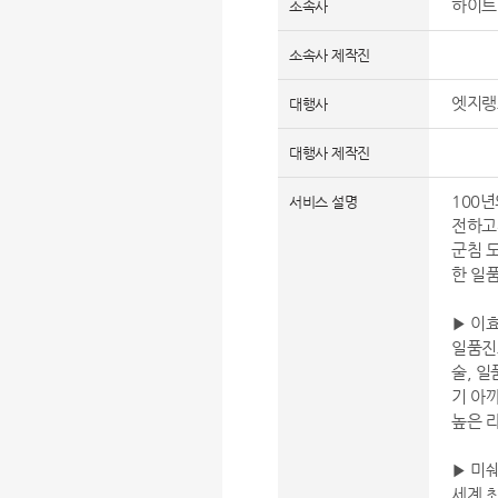
하이트
소속사
소속사 제작진
엣지
대행사
대행사 제작진
100
서비스 설명
전하고자
군침 
한 일
▶ 이
일품진
술, 
기 아
높은 
▶ 미
세계 최