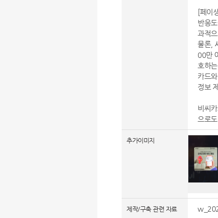
[페이
반응도
과적으
물론,
00만
호하는
카드와
정보 
비씨카드
으로도
추가이미지
w_202
제작/구축 관련 자료