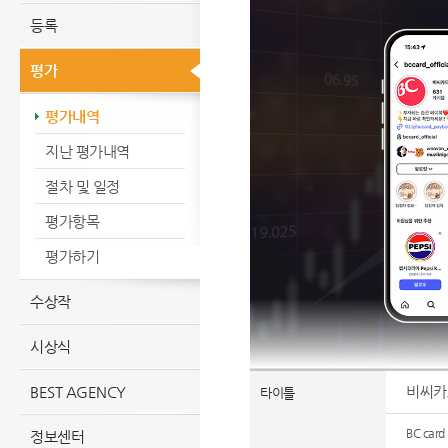
등록
평가
평가내역
지난 평가내역
절차 및 일정
평가항목
평가하기
수상작
시상식
BEST AGENCY
비씨카
타이틀
BC card
정보센터