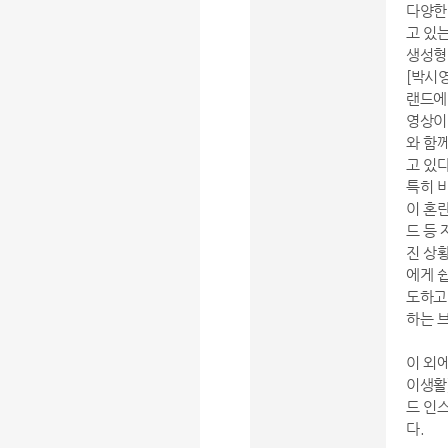
다양한
고 있
생성형
[박시
랜드에 
영상이
와 함
고 있다
특히 
이 혼란
드 등 
진 상
에게 쉽
도하고
하는 
이 외
이생활]
드 인
다.