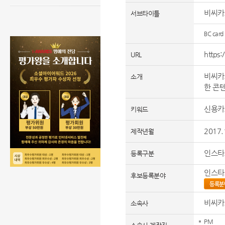
비씨카
서브타이틀
BC card
https:
URL
비씨카
소개
한 콘
신용카
키워드
2017.
제작년월
인스타
등록구분
인스타
후보등록분야
등록분
비씨카
소속사
PM