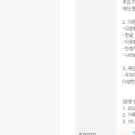
주요 
재단 
2. 
- 다
- 한글
- 다
- 안
- 나라
3. 재
- 우
다양한
[운영 
1. 2
2. 가
3. 1
추가이미지