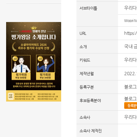
우리다
서브타이틀
Woori Mu
https:
URL
국내 
소개
우리다
키워드
2022.
제작년월
블로그
등록구분
블로그
후보등록분야
등록분
우리다
소속사
소속사 제작진