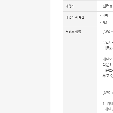
벨커뮤
대행사
기획
대행사 제작진
PM
[채널 
서비스 설명
우리다
다문화
재단의
다문화
다문화
두고 
[운영 
1. 
- 재단