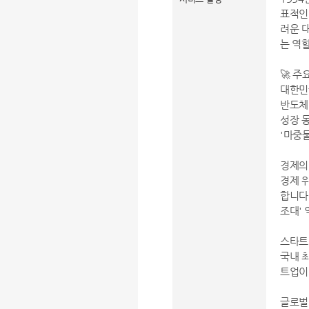
표적인
려운 
는 역
🚀 주
대한민국
반도체,
성장 
'마중물
경제의
경제 
합니다
조대' 
스타트
국내 최
트업이
글로벌