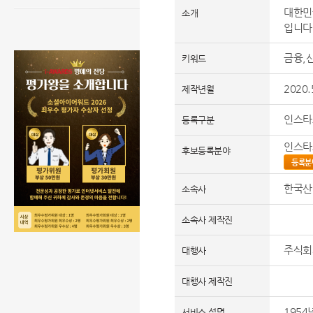
대한민
소개
입니다
금융,
키워드
2020.
제작년월
인스타
등록구분
인스타
후보등록분야
등록분
한국산
소속사
소속사 제작진
주식회
대행사
대행사 제작진
195
서비스 설명