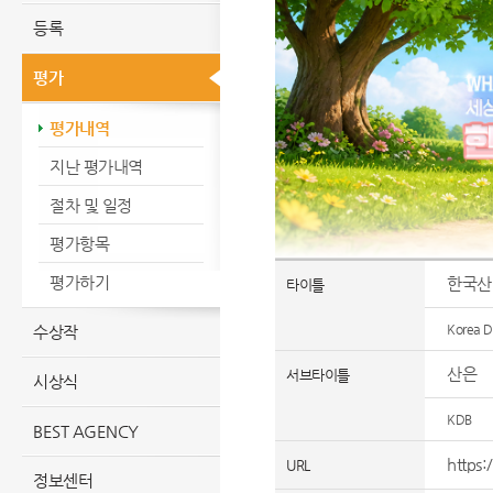
등록
평가
평가내역
지난 평가내역
절차 및 일정
평가항목
평가하기
한국산
타이틀
Korea D
수상작
산은
서브타이틀
시상식
KDB
BEST AGENCY
https
URL
정보센터