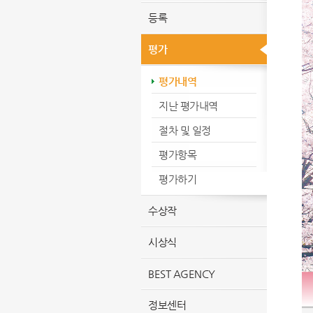
등록
평가
평가내역
지난 평가내역
절차 및 일정
평가항목
평가하기
수상작
시상식
BEST AGENCY
정보센터