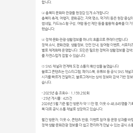
합니다.
③ 충북의 문화와 관광을 현장감 있게 소개합니다
충북의 축제, 여행지, 문화공간, 지역 명소, 먹거리 등은 현장 중
썸네일, 카드뉴스형 구성, 여행 동선 제안 등을 활용해 충북을 더 
했습니다.
④ 정책·문화·관광·생활정보를 하나의 흐름으로 큐레이션합니다
정책 소식, 문화관광, 생활정보, 안전 안내, 참여형 이벤트, 서포터
별로 체계화해 운영합니다. 도민은 필요한 정책과 생활정보를 검색으
를 자연스럽게 접할 수 있습니다.
⑤ SNS 채널과 연계해 도정 소통의 확산성을 높였습니다
블로그 콘텐츠는 인스타그램, 페이스북, 유튜브 등 공식 SNS 채널
시지를 빠르게 전달하고, 블로그에서는 상세 정보와 검색 기반 정보
습니다.
- 2025년 총 조회수 : 1,159,292회
- 25년 게시물 : 425건
2026년 5월 기준 월간 방문자 약 11만 명, 이웃 수 48,845명
북 대표 공식 소통 채널로 성장하고 있습니다.
월간 방문자, 이웃 수, 콘텐츠 반응, 이벤트 참여 등 운영 성과를 
정책·생활·문화관광 정보를 더 쉽고 편리하게 만날 수 있는 공식 소