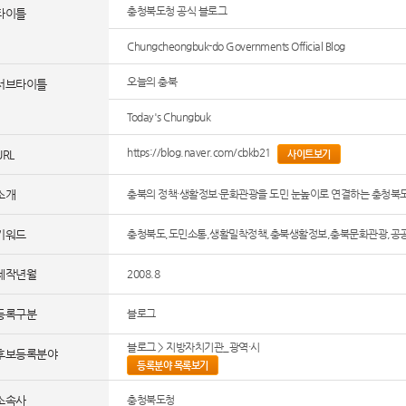
충청북도청 공식 블로그
타이틀
Chungcheongbuk-do Governments Official Blog
오늘의 충북
서브타이틀
Today's Chungbuk
https://blog.naver.com/cbkb21
URL
사이트보기
소개
충북의 정책·생활정보·문화관광을 도민 눈높이로 연결하는 충청북도
키워드
충청북도,도민소통,생활밀착정책,충북생활정보,충북문화관광,공
제작년월
2008.8
등록구분
블로그
블로그 > 지방자치기관_광역·시
후보등록분야
등록분야 목록보기
소속사
충청북도청