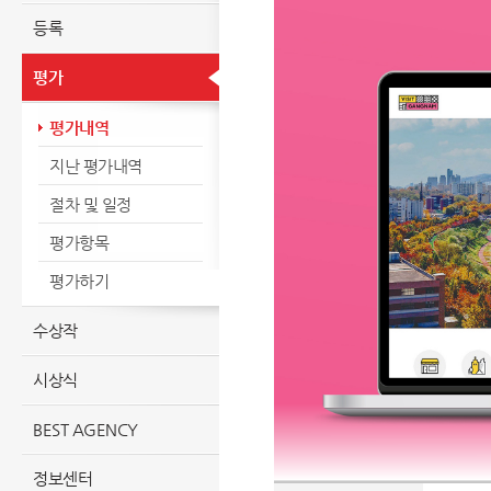
등록
평가
평가내역
지난 평가내역
절차 및 일정
평가항목
평가하기
수상작
시상식
BEST AGENCY
정보센터