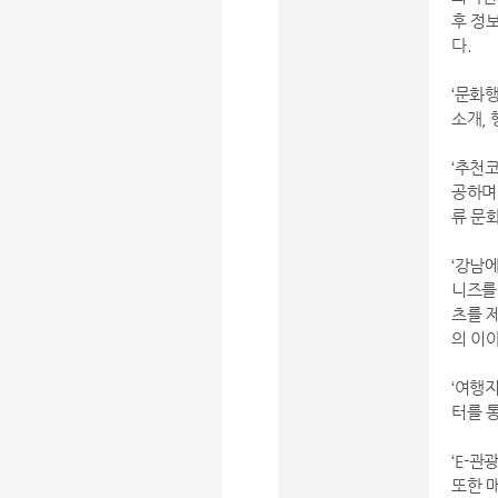
후 정
다.
‘문화
소개,
‘추천
공하며
류 문
‘강남
니즈를
츠를 
의 이
‘여행
터를 
‘E-
또한 