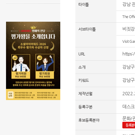
강남 
타이틀
The Off
비짓강
서브타이틀
Visit G
https:
URL
강남구
소개
강남구
키워드
2022.
제작년월
데스크
등록구분
문화/관
후보등록분야
등록분