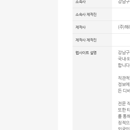
강남구
소속사
소속사 제작진
(주)
제작사
제작사 제작진
강남구 
웹사이트 설명
국내・
합니다
직관적
정보에 
든 디
전문 
또한 
를 통
징적으
외국인