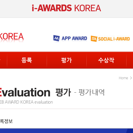
단
등록
평가
수상작
Home
- 평가내역
B AWARD KOREA evaluation
록정보