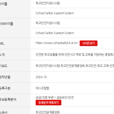
학교안전지원시스템
타이틀
School Safety Support System
학교안전지원시스템
서브타이틀
School Safety Support System
https://www.schoolsafe24.or.kr/
URL
사이트보기
소개
안전한 학교생활을 위해 안전사고 예방 및 교육을 지원하는 종합
키워드
학교안전지원시스템,학교안전공제중앙회,학교안전,학교,교육,안
제작년월
2024.10
등록구분
데스크탑웹
공공/의료 부문 > 공공보건/안전
후보등록분야
등록분야 목록보기
소속사
학교안전공제중앙회