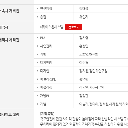
연구원장
김태용
소속사 제작진
총괄
유인지
(주)에스온시스템
제작사
정보보기
PM
김시영
제작사 제작진
사업관리
홍성민
기획
노희영,허주희
디자인PL
이진경
디자인
정지윤,김민희연구원
퍼블리싱PL
강덕원
퍼블리싱
김지안,서진웅주임
개발PL
김정관
개발
이슬기,정다혜,김석원,사재원,박지호
[제작목적]
웹사이트 설명
학교안전에 관한 사회적 관심이 높아짐에 따라 산발적인 시스템 구축
무처리에 한계가 있어 효율적이고 체계적 수행을 지원하기 위한 