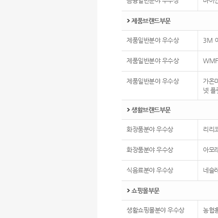
금융일반분야 우수상
마이
제품브랜드부문
제품일반분야 우수상
3M 
제품일반분야 우수상
WM
제품일반분야 우수상
가온
넷 플
생활브랜드부문
화장품분야 우수상
리리
화장품분야 우수상
아모
식음료분야 우수상
네슬레
쇼핑몰부문
생활쇼핑몰분야 우수상
농협홍