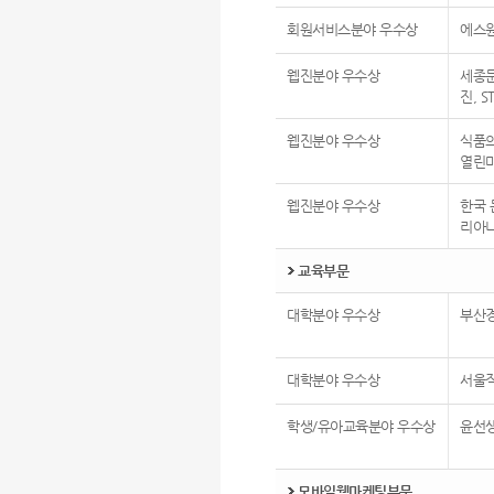
회원서비스분야 우수상
에스
웹진분야 우수상
세종
진, S
웹진분야 우수상
식품의
열린
웹진분야 우수상
한국 
리아
교육부문
대학분야 우수상
부산
대학분야 우수상
서울
학생/유아교육분야 우수상
윤선
모바일웹마케팅부문