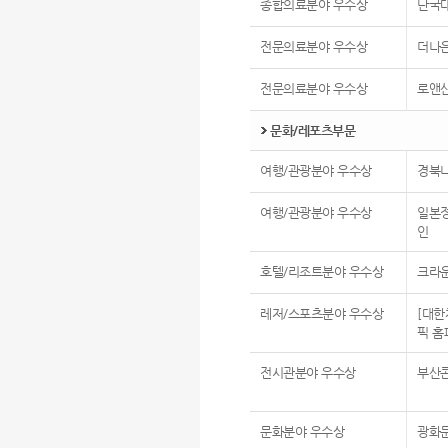
종합의료분야 우수상
단국
전문의료분야 우수상
더나
전문의료분야 우수상
로앤
문화/레포츠부문
여행/관광분야 우수상
경북
여행/관광분야 우수상
일본
인
호텔/리조트분야 우수상
크라운
레저/스포츠분야 우수상
[대한
픽 홈
전시관분야 우수상
부산
문화분야 우수상
광화문