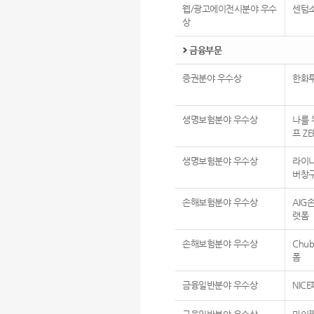
웹/광고에이전시분야 우수
센텀
상
금융부문
증권분야 우수상
한화
생명보험분야 우수상
나를 
프 ZE
생명보험분야 우수상
라이나
버창
손해보험분야 우수상
AIG
랫폼
손해보험분야 우수상
Chu
폼
금융일반분야 우수상
NIC